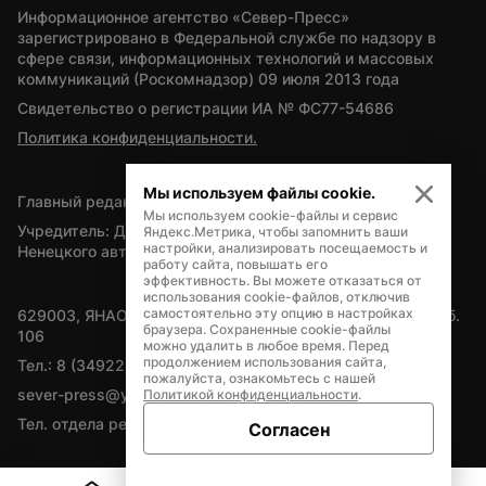
Информационное агентство «Север-Пресс» 
зарегистрировано в Федеральной службе по надзору в 
сфере связи, информационных технологий и массовых 
коммуникаций (Роскомнадзор) 09 июля 2013 года
Свидетельство о регистрации ИА № ФС77-54686
Политика конфиденциальности.
Мы используем файлы cookie.
Главный редактор — А.Л. Поздеев
Мы используем cookie-файлы и сервис
Учредитель: Департамент внутренней политики Ямало-
Яндекс.Метрика, чтобы запомнить ваши
настройки, анализировать посещаемость и
Ненецкого автономного округа
работу сайта, повышать его
эффективность. Вы можете отказаться от
использования cookie-файлов, отключив
самостоятельно эту опцию в настройках
629003, ЯНАО, Салехард, мкр. Богдана Кнунянца, д.1, каб. 
браузера. Сохраненные cookie-файлы
106
можно удалить в любое время. Перед
продолжением использования сайта,
Тел.: 8 (34922) 71262
пожалуйста, ознакомьтесь с нашей
sever-press@yamal-media.ru
Политикой конфиденциальности
.
Тел. отдела рекламы: 8 (34922) 42728
Согласен