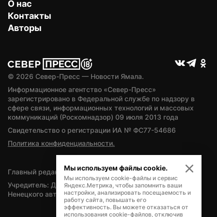
О нас
Контакты
Авторы
© 
2026
 Север-Пресс — Новости Ямала.
Информационное агентство «Север-Пресс» 
зарегистрировано в Федеральной службе по надзору в 
сфере связи, информационных технологий и массовых 
коммуникаций (Роскомнадзор) 09 июля 2013 года
Свидетельство о регистрации ИА № ФС77-54686
Политика конфиденциальности.
Мы используем файлы cookie.
Главный редактор — А.Л. Поздеев
Мы используем cookie-файлы и сервис
Учредитель: Департамент внутренней политики Ямало-
Яндекс.Метрика, чтобы запомнить ваши
настройки, анализировать посещаемость и
Ненецкого автономного округа
работу сайта, повышать его
эффективность. Вы можете отказаться от
использования cookie-файлов, отключив