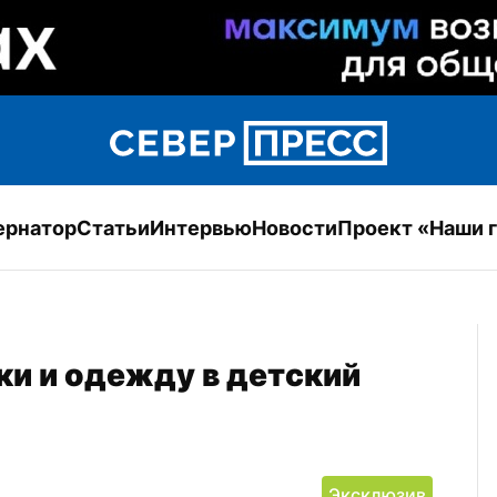
ернатор
Статьи
Интервью
Новости
Проект «Наши 
и и одежду в детский 
Эксклюзив