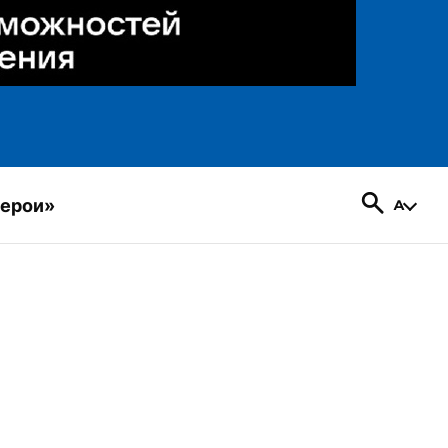
герои»