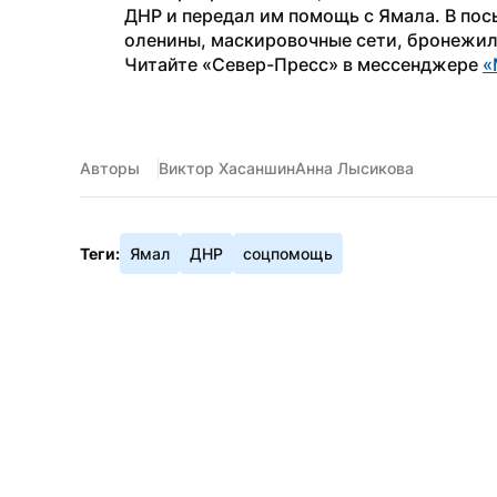
ДНР и передал им помощь с Ямала. В пос
оленины, маскировочные сети, бронежил
Читайте «Север-Пресс» в мессенджере 
«
Авторы
Виктор Хасаншин
Анна Лысикова
Теги:
Ямал
ДНР
соцпомощь