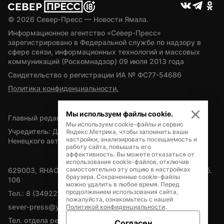
© 
2026
 Север-Пресс — Новости Ямала.
Информационное агентство «Север-Пресс» 
зарегистрировано в Федеральной службе по надзору в 
сфере связи, информационных технологий и массовых 
коммуникаций (Роскомнадзор) 09 июля 2013 года
Свидетельство о регистрации ИА № ФС77-54686
Политика конфиденциальности.
Мы используем файлы cookie.
Главный редактор — А.Л. Поздеев
Мы используем cookie-файлы и сервис
Учредитель: Департамент внутренней политики Ямало-
Яндекс.Метрика, чтобы запомнить ваши
настройки, анализировать посещаемость и
Ненецкого автономного округа
работу сайта, повышать его
эффективность. Вы можете отказаться от
использования cookie-файлов, отключив
самостоятельно эту опцию в настройках
629003, ЯНАО, Салехард, мкр. Богдана Кнунянца, д.1, каб. 
браузера. Сохраненные cookie-файлы
106
можно удалить в любое время. Перед
продолжением использования сайта,
Тел.: 8 (34922) 71262
пожалуйста, ознакомьтесь с нашей
sever-press@yamal-media.ru
Политикой конфиденциальности
.
Тел. отдела рекламы: 8 (34922) 42728
Согласен