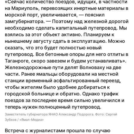
«Сейчас количество поездов, идущих, в частности 
на Мариуполь, перевозящих инертные материалы в 
морской порт, увеличивается, — пояснил 
замгубернатора. — Поэтому над железной дорогой 
необходимо сделать капитальный путепровод. Мы 
взялись за этот объект активно. Планируем к 
нынешнему августу сдать в эксплуатацию. Можно 
сказать, что это будет полностью новый 
путепровод. Все бетонные опоры для него отлиты в 
Таганроге, скоро завезем и будем устанавливать».
Железнодорожные пути делят Волноваху на две 
части. Ранее ямальцы оборудовали на местной 
станции временный асфальтированный переезд, 
чтобы жителям было удобнее добираться к 
городской больнице и обратно. Однако трафик 
поездов за последнее время сильно увеличился и 
теперь нужен полноценный путепровод.
Заместитель губернатора ЯНАО Александр Подорога. Фото: Сергей
Зубков / «Ямал-Медиа»
Встреча с журналистами прошла по случаю 