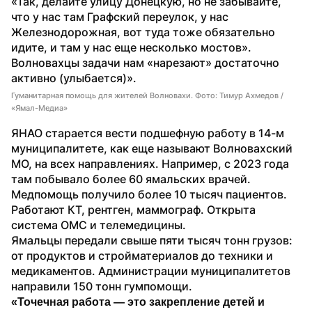
«Так, делайте улицу Донецкую, но не забывайте, 
что у нас там Графский переулок, у нас 
Железнодорожная, вот туда тоже обязательно 
идите, и там у нас еще несколько мостов». 
Волновахцы задачи нам «нарезают» достаточно 
активно (улыбается)».
Гуманитарная помощь для жителей Волновахи. Фото: Тимур Ахмедов /
«Ямал-Медиа»
ЯНАО старается вести подшефную работу в 14-м 
муниципалитете, как еще называют Волновахский 
МО, на всех направлениях. Например, с 2023 года 
там побывало более 60 ямальских врачей. 
Медпомощь получило более 10 тысяч пациентов. 
Работают КТ, рентген, маммограф. Открыта 
система ОМС и телемедицины.
Ямальцы передали свыше пяти тысяч тонн грузов: 
от продуктов и стройматериалов до техники и 
медикаментов. Администрации муниципалитетов 
направили 150 тонн гумпомощи.
«Точечная работа — это закрепление детей и 