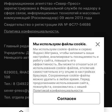
Информационное агентство «Север-Пресс» 
зарегистрировано в Федеральной службе по надзору в 
сфере связи, информационных технологий и массовых 
коммуникаций (Роскомнадзор) 09 июля 2013 года
Свидетельство о регистрации ИА № ФС77-54686
Политика конфиденциальности.
Мы используем файлы cookie.
Главный редактор — А.Л. Поздеев
Мы используем cookie-файлы и сервис
Учредитель: Департамент внутренней политики Ямало-
Яндекс.Метрика, чтобы запомнить ваши
настройки, анализировать посещаемость и
Ненецкого автономного округа
работу сайта, повышать его
эффективность. Вы можете отказаться от
использования cookie-файлов, отключив
самостоятельно эту опцию в настройках
629003, ЯНАО, Салехард, мкр. Богдана Кнунянца, д.1, каб. 
браузера. Сохраненные cookie-файлы
106
можно удалить в любое время. Перед
продолжением использования сайта,
Тел.: 8 (34922) 71262
пожалуйста, ознакомьтесь с нашей
sever-press@yamal-media.ru
Политикой конфиденциальности
.
Тел. отдела рекламы: 8 (34922) 42728
Согласен