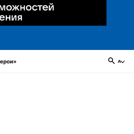
герои»