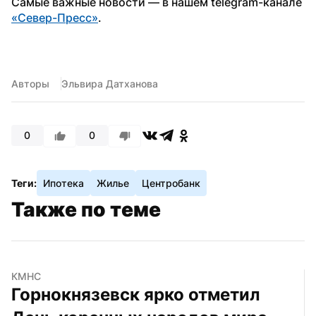
Самые важные новости — в нашем telegram-канале 
«Север-Пресс»
.
Авторы
Эльвира Датханова
0
0
Теги:
Ипотека
Жилье
Центробанк
Также по теме
КМНС
Горнокнязевск ярко отметил 