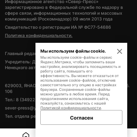
Информационное агентство «Север-Пресс» 
зарегистрировано в Федеральной службе по надзору в 
сфере связи, информационных технологий и массовых 
коммуникаций (Роскомнадзор) 09 июля 2013 года
Свидетельство о регистрации ИА № ФС77-54686
Политика конфиденциальности.
Мы используем файлы cookie.
Главный редактор — А.Л. Поздеев
Мы используем cookie-файлы и сервис
Учредитель: Департамент внутренней политики Ямало-
Яндекс.Метрика, чтобы запомнить ваши
настройки, анализировать посещаемость и
Ненецкого автономного округа
работу сайта, повышать его
эффективность. Вы можете отказаться от
использования cookie-файлов, отключив
самостоятельно эту опцию в настройках
629003, ЯНАО, Салехард, мкр. Богдана Кнунянца, д.1, каб. 
браузера. Сохраненные cookie-файлы
106
можно удалить в любое время. Перед
продолжением использования сайта,
Тел.: 8 (34922) 71262
пожалуйста, ознакомьтесь с нашей
sever-press@yamal-media.ru
Политикой конфиденциальности
.
Тел. отдела рекламы: 8 (34922) 42728
Согласен