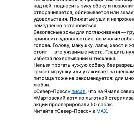
над ней, подносить руку сбоку и позволит
отворачивается, облизывается или зевает
удовольствия. Прижатые уши и напряженн
немедленно остановиться.
Безопасные зоны для поглаживания — груд
приносить удовольствие, но многие собак
голове. Голову, макушку, лапы, хвост и жи
стоит — это уязвимые места. Гладить нуж
избегая похлопываний и тисканья. 
Нельзя трогать чужую собаку без разреше
грызет игрушку или ухаживает за щенкам
питомца тоже не рекомендуется: для мног
любви.
«Север-Пресс» 
писал
, что на Ямале севе
«Мартовский кот» по льготной стерилиза
акции прооперировали 50 собак.
Читайте «Север-Пресс» в
 MAX
.