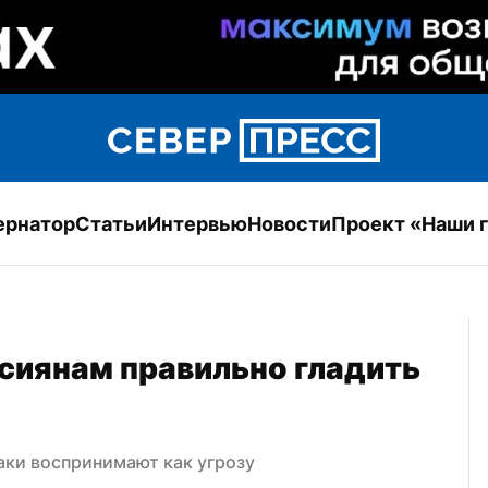
ернатор
Статьи
Интервью
Новости
Проект «Наши 
сиянам правильно гладить 
аки воспринимают как угрозу