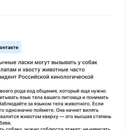
онтакте
ычные ласки могут вызывать у собак 
 лапам и хвосту животные часто 
зидент Российской кинологической 
воего рода код общения, который еще нужно 
итывать язык тела вашего питомца и понимать 
Наблюдайте за языком тела животного. Если 
то однозначно поймете. Она начнет вилять 
авалится животом кверху — это высшая степень 
бева.
ь собаку, нужно соблюсти этикет: не нависать 