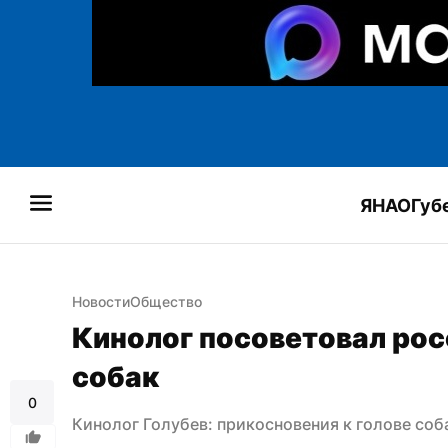
ЯНАО
Губ
Новости
Общество
Кинолог посоветовал рос
собак
0
Кинолог Голубев: прикосновения к голове соб