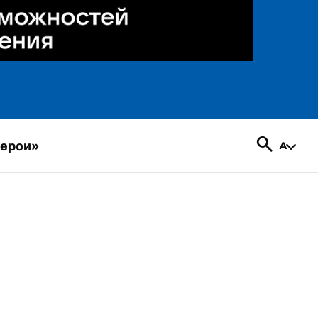
герои»