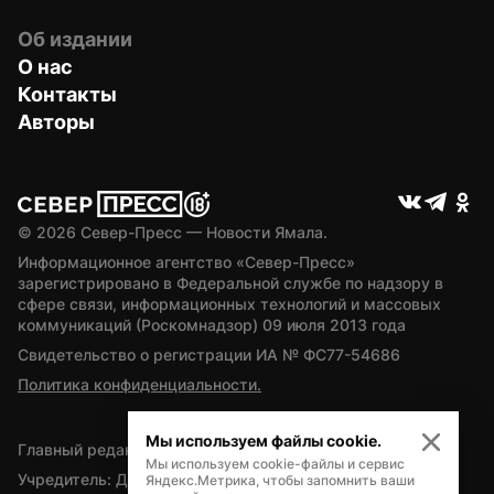
Об издании
О нас
Контакты
Авторы
© 
2026
 Север-Пресс — Новости Ямала.
Информационное агентство «Север-Пресс» 
зарегистрировано в Федеральной службе по надзору в 
сфере связи, информационных технологий и массовых 
коммуникаций (Роскомнадзор) 09 июля 2013 года
Свидетельство о регистрации ИА № ФС77-54686
Политика конфиденциальности.
Мы используем файлы cookie.
Главный редактор — А.Л. Поздеев
Мы используем cookie-файлы и сервис
Учредитель: Департамент внутренней политики Ямало-
Яндекс.Метрика, чтобы запомнить ваши