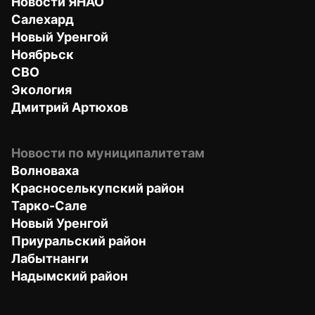
Новости ЯНАО
Салехард
Новый Уренгой
Ноябрьск
СВО
Экология
Дмитрий Артюхов
Новости по муниципалитетам
Волноваха
Красноселькупский район
Тарко-Сале
Новый Уренгой
Приуральский район
Лабытнанги
Надымский район