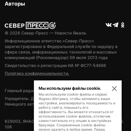
Авторы
© 
2026
 Север-Пресс — Новости Ямала.
Информационное агентство «Север-Пресс» 
зарегистрировано в Федеральной службе по надзору в 
сфере связи, информационных технологий и массовых 
коммуникаций (Роскомнадзор) 09 июля 2013 года
Свидетельство о регистрации ИА № ФС77-54686
Политика конфиденциальности.
Мы используем файлы cookie.
Главный редактор — А.Л. Поздеев
Мы используем cookie-файлы и сервис
Учредитель: Департамент внутренней политики Ямало-
Яндекс.Метрика, чтобы запомнить ваши
настройки, анализировать посещаемость и
Ненецкого автономного округа
работу сайта, повышать его
эффективность. Вы можете отказаться от
использования cookie-файлов, отключив
самостоятельно эту опцию в настройках
629003, ЯНАО, Салехард, мкр. Богдана Кнунянца, д.1, каб. 
браузера. Сохраненные cookie-файлы
106
можно удалить в любое время. Перед