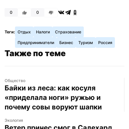
0
0
Теги:
Отдых
Налоги
Страхование
Предприниматели
Бизнес
Туризм
Россия
Также по теме
Общество
Байки из леса: как косуля 
«приделала ноги» ружью и 
почему совы воруют шапки
Экология
Ветер принес смог в Салехард