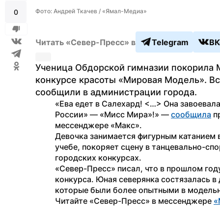
Фото: Андрей Ткачев / «Ямал-Медиа»
0
Читать «Север-Пресс» в
Telegram
ВК
Ученица Обдорской гимназии покорила 
конкурсе красоты «Мировая Модель». Вск
сообщили в администрации города.
«Ева едет в Салехард! <…> Она завоевал
России» — «Мисс Мира»!» — 
сообщила
 п
мессенджере «Макс».
Девочка занимается фигурным катанием в
учебе, покоряет сцену в танцевально-спо
городских конкурсах.
«Север-Пресс» писал, что в прошлом год
конкурса. Юная северянка состязалась в
которые были более опытными в модельн
Читайте «Север-Пресс» в мессенджере 
«