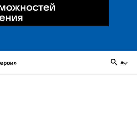
герои»