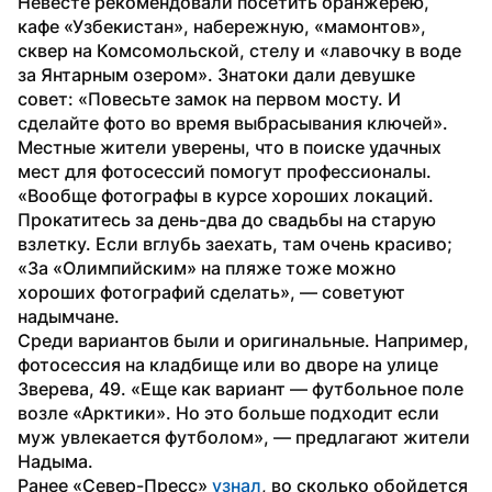
Невесте рекомендовали посетить оранжерею, 
кафе «Узбекистан», набережную, «мамонтов», 
сквер на Комсомольской, стелу и «лавочку в воде 
за Янтарным озером». Знатоки дали девушке 
совет: «Повесьте замок на первом мосту. И 
сделайте фото во время выбрасывания ключей».
Местные жители уверены, что в поиске удачных 
мест для фотосессий помогут профессионалы. 
«Вообще фотографы в курсе хороших локаций. 
Прокатитесь за день-два до свадьбы на старую 
взлетку. Если вглубь заехать, там очень красиво; 
«За «Олимпийским» на пляже тоже можно 
хороших фотографий сделать», — советуют 
надымчане. 
Среди вариантов были и оригинальные. Например, 
фотосессия на кладбище или во дворе на улице 
Зверева, 49. «Еще как вариант — футбольное поле 
возле «Арктики». Но это больше подходит если 
муж увлекается футболом», — предлагают жители 
Надыма.
Ранее «Север-Пресс» 
узнал
, во сколько обойдется 