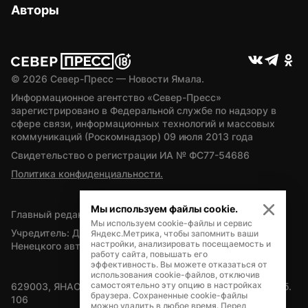
Авторы
© 
2026
 Север-Пресс — Новости Ямала.
Информационное агентство «Север-Пресс» 
зарегистрировано в Федеральной службе по надзору в 
сфере связи, информационных технологий и массовых 
коммуникаций (Роскомнадзор) 09 июля 2013 года
Свидетельство о регистрации ИА № ФС77-54686
Политика конфиденциальности.
Мы используем файлы cookie.
Главный редактор — А.Л. Поздеев
Мы используем cookie-файлы и сервис
Учредитель: Департамент внутренней политики Ямало-
Яндекс.Метрика, чтобы запомнить ваши
настройки, анализировать посещаемость и
Ненецкого автономного округа
работу сайта, повышать его
эффективность. Вы можете отказаться от
использования cookie-файлов, отключив
самостоятельно эту опцию в настройках
629003, ЯНАО, Салехард, мкр. Богдана Кнунянца, д.1, каб. 
браузера. Сохраненные cookie-файлы
106
можно удалить в любое время. Перед