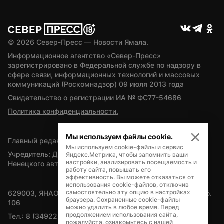
© 
2026
 Север-Пресс — Новости Ямала.
Информационное агентство «Север-Пресс» 
зарегистрировано в Федеральной службе по надзору в 
сфере связи, информационных технологий и массовых 
коммуникаций (Роскомнадзор) 09 июля 2013 года
Свидетельство о регистрации ИА № ФС77-54686
Политика конфиденциальности.
Мы используем файлы cookie.
Главный редактор — А.Л. Поздеев
Мы используем cookie-файлы и сервис
Учредитель: Департамент внутренней политики Ямало-
Яндекс.Метрика, чтобы запомнить ваши
настройки, анализировать посещаемость и
Ненецкого автономного округа
работу сайта, повышать его
эффективность. Вы можете отказаться от
использования cookie-файлов, отключив
самостоятельно эту опцию в настройках
629003, ЯНАО, Салехард, мкр. Богдана Кнунянца, д.1, каб. 
браузера. Сохраненные cookie-файлы
106
можно удалить в любое время. Перед
продолжением использования сайта,
Тел.: 8 (34922) 71262
пожалуйста, ознакомьтесь с нашей