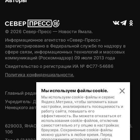
Авторы
© 
2026
 Север-Пресс — Новости Ямала.
Информационное агентство «Север-Пресс» 
зарегистрировано в Федеральной службе по надзору в 
сфере связи, информационных технологий и массовых 
коммуникаций (Роскомнадзор) 09 июля 2013 года
Свидетельство о регистрации ИА № ФС77-54686
Политика конфиденциальности.
Мы используем файлы cookie.
Главный редактор — А.Л. Поздеев
Мы используем cookie-файлы и сервис
Учредитель: Департамент внутренней политики Ямало-
Яндекс.Метрика, чтобы запомнить ваши
настройки, анализировать посещаемость и
Ненецкого автономного округа
работу сайта, повышать его
эффективность. Вы можете отказаться от
использования cookie-файлов, отключив
самостоятельно эту опцию в настройках
629003, ЯНАО, Салехард, мкр. Богдана Кнунянца, д.1, каб. 
браузера. Сохраненные cookie-файлы
106
можно удалить в любое время. Перед
продолжением использования сайта,