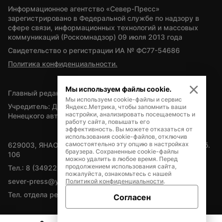
Информационное агентство «Север-Пресс» 
зарегистрировано в Федеральной службе по надзору в 
сфере связи, информационных технологий и массовых 
коммуникаций (Роскомнадзор) 09 июля 2013 года
Свидетельство о регистрации ИА № ФС77-54686
Политика конфиденциальности.
Мы используем файлы cookie.
Главный редактор — А.Л. Поздеев
Мы используем cookie-файлы и сервис
Учредитель: Департамент внутренней политики Ямало-
Яндекс.Метрика, чтобы запомнить ваши
настройки, анализировать посещаемость и
Ненецкого автономного округа
работу сайта, повышать его
эффективность. Вы можете отказаться от
использования cookie-файлов, отключив
самостоятельно эту опцию в настройках
629003, ЯНАО, Салехард, мкр. Богдана Кнунянца, д.1, каб. 
браузера. Сохраненные cookie-файлы
106
можно удалить в любое время. Перед
продолжением использования сайта,
Тел.: 8 (34922) 71262
пожалуйста, ознакомьтесь с нашей
sever-press@yamal-media.ru
Политикой конфиденциальности
.
Тел. отдела рекламы: 8 (34922) 42728
Согласен