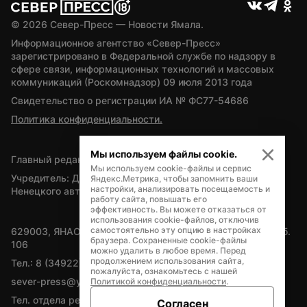
© 
2026
 Север-Пресс — Новости Ямала.
Информационное агентство «Север-Пресс» 
зарегистрировано в Федеральной службе по надзору в 
сфере связи, информационных технологий и массовых 
коммуникаций (Роскомнадзор) 09 июля 2013 года
Свидетельство о регистрации ИА № ФС77-54686
Политика конфиденциальности.
Мы используем файлы cookie.
Главный редактор — А.Л. Поздеев
Мы используем cookie-файлы и сервис
Учредитель: Департамент внутренней политики Ямало-
Яндекс.Метрика, чтобы запомнить ваши
настройки, анализировать посещаемость и
Ненецкого автономного округа
работу сайта, повышать его
эффективность. Вы можете отказаться от
использования cookie-файлов, отключив
самостоятельно эту опцию в настройках
629003, ЯНАО, Салехард, мкр. Богдана Кнунянца, д.1, каб. 
браузера. Сохраненные cookie-файлы
106
можно удалить в любое время. Перед
продолжением использования сайта,
Тел.: 8 (34922) 71262
пожалуйста, ознакомьтесь с нашей
sever-press@yamal-media.ru
Политикой конфиденциальности
.
Тел. отдела рекламы: 8 (34922) 42728
Согласен