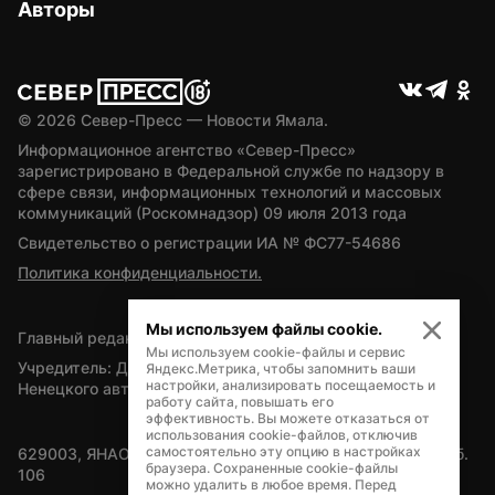
Авторы
© 
2026
 Север-Пресс — Новости Ямала.
Информационное агентство «Север-Пресс» 
зарегистрировано в Федеральной службе по надзору в 
сфере связи, информационных технологий и массовых 
коммуникаций (Роскомнадзор) 09 июля 2013 года
Свидетельство о регистрации ИА № ФС77-54686
Политика конфиденциальности.
Мы используем файлы cookie.
Главный редактор — А.Л. Поздеев
Мы используем cookie-файлы и сервис
Учредитель: Департамент внутренней политики Ямало-
Яндекс.Метрика, чтобы запомнить ваши
настройки, анализировать посещаемость и
Ненецкого автономного округа
работу сайта, повышать его
эффективность. Вы можете отказаться от
использования cookie-файлов, отключив
самостоятельно эту опцию в настройках
629003, ЯНАО, Салехард, мкр. Богдана Кнунянца, д.1, каб. 
браузера. Сохраненные cookie-файлы
106
можно удалить в любое время. Перед