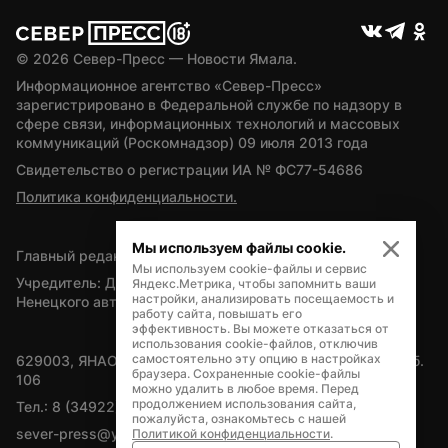
© 
2026
 Север-Пресс — Новости Ямала.
Информационное агентство «Север-Пресс» 
зарегистрировано в Федеральной службе по надзору в 
сфере связи, информационных технологий и массовых 
коммуникаций (Роскомнадзор) 09 июля 2013 года
Свидетельство о регистрации ИА № ФС77-54686
Политика конфиденциальности.
Мы используем файлы cookie.
Главный редактор — А.Л. Поздеев
Мы используем cookie-файлы и сервис
Учредитель: Департамент внутренней политики Ямало-
Яндекс.Метрика, чтобы запомнить ваши
настройки, анализировать посещаемость и
Ненецкого автономного округа
работу сайта, повышать его
эффективность. Вы можете отказаться от
использования cookie-файлов, отключив
самостоятельно эту опцию в настройках
629003, ЯНАО, Салехард, мкр. Богдана Кнунянца, д.1, каб. 
браузера. Сохраненные cookie-файлы
106
можно удалить в любое время. Перед
продолжением использования сайта,
Тел.: 8 (34922) 71262
пожалуйста, ознакомьтесь с нашей
sever-press@yamal-media.ru
Политикой конфиденциальности
.