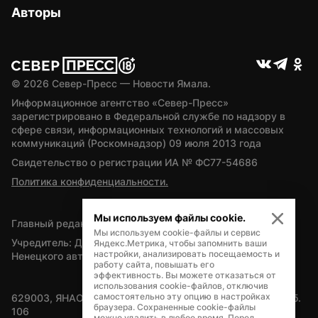
Авторы
© 
2026
 Север-Пресс — Новости Ямала.
Информационное агентство «Север-Пресс» 
зарегистрировано в Федеральной службе по надзору в 
сфере связи, информационных технологий и массовых 
коммуникаций (Роскомнадзор) 09 июля 2013 года
Свидетельство о регистрации ИА № ФС77-54686
Политика конфиденциальности.
Мы используем файлы cookie.
Главный редактор — А.Л. Поздеев
Мы используем cookie-файлы и сервис
Учредитель: Департамент внутренней политики Ямало-
Яндекс.Метрика, чтобы запомнить ваши
настройки, анализировать посещаемость и
Ненецкого автономного округа
работу сайта, повышать его
эффективность. Вы можете отказаться от
использования cookie-файлов, отключив
самостоятельно эту опцию в настройках
629003, ЯНАО, Салехард, мкр. Богдана Кнунянца, д.1, каб. 
браузера. Сохраненные cookie-файлы
106
можно удалить в любое время. Перед