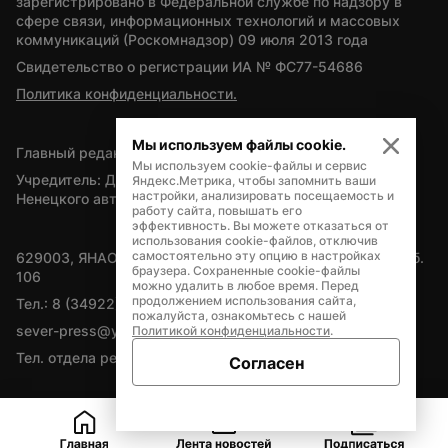
зарегистрировано в Федеральной службе по надзору в 
сфере связи, информационных технологий и массовых 
коммуникаций (Роскомнадзор) 09 июля 2013 года
Свидетельство о регистрации ИА № ФС77-54686
Политика конфиденциальности.
Мы используем файлы cookie.
Главный редактор — А.Л. Поздеев
Мы используем cookie-файлы и сервис
Учредитель: Департамент внутренней политики Ямало-
Яндекс.Метрика, чтобы запомнить ваши
настройки, анализировать посещаемость и
Ненецкого автономного округа
работу сайта, повышать его
эффективность. Вы можете отказаться от
использования cookie-файлов, отключив
самостоятельно эту опцию в настройках
629003, ЯНАО, Салехард, мкр. Богдана Кнунянца, д.1, каб. 
браузера. Сохраненные cookie-файлы
106
можно удалить в любое время. Перед
продолжением использования сайта,
Тел.: 8 (34922) 71262
пожалуйста, ознакомьтесь с нашей
sever-press@yamal-media.ru
Политикой конфиденциальности
.
Тел. отдела рекламы: 8 (34922) 42728
Согласен