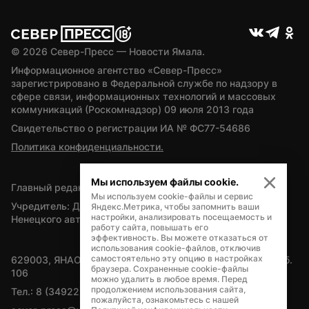
© 
2026
 Север-Пресс — Новости Ямала.
Информационное агентство «Север-Пресс» 
зарегистрировано в Федеральной службе по надзору в 
сфере связи, информационных технологий и массовых 
коммуникаций (Роскомнадзор) 09 июля 2013 года
Свидетельство о регистрации ИА № ФС77-54686
Политика конфиденциальности.
Мы используем файлы cookie.
Главный редактор — А.Л. Поздеев
Мы используем cookie-файлы и сервис
Учредитель: Департамент внутренней политики Ямало-
Яндекс.Метрика, чтобы запомнить ваши
настройки, анализировать посещаемость и
Ненецкого автономного округа
работу сайта, повышать его
эффективность. Вы можете отказаться от
использования cookie-файлов, отключив
самостоятельно эту опцию в настройках
629003, ЯНАО, Салехард, мкр. Богдана Кнунянца, д.1, каб. 
браузера. Сохраненные cookie-файлы
106
можно удалить в любое время. Перед
продолжением использования сайта,
Тел.: 8 (34922) 71262
пожалуйста, ознакомьтесь с нашей