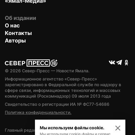
«Ямал-Медиа»
Об издании
О нас
Контакты
Авторы
© 
2026
 Север-Пресс — Новости Ямала.
Информационное агентство «Север-Пресс» 
зарегистрировано в Федеральной службе по надзору в 
сфере связи, информационных технологий и массовых 
коммуникаций (Роскомнадзор) 09 июля 2013 года
Свидетельство о регистрации ИА № ФС77-54686
Политика конфиденциальности.
Мы используем файлы cookie.
Главный редактор — А.Л. Поздеев
Мы используем cookie-файлы и сервис