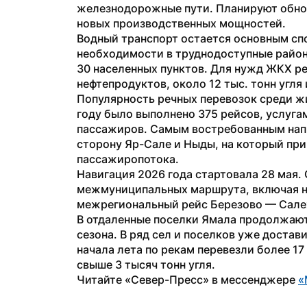
железнодорожные пути. Планируют обнов
новых производственных мощностей.
Водный транспорт остается основным спо
необходимости в труднодоступные район
30 населенных пунктов. Для нужд ЖКХ рег
нефтепродуктов, около 12 тыс. тонн угля и
Популярность речных перевозок среди ж
году было выполнено 375 рейсов, услуга
пассажиров. Самым востребованным напр
сторону Яр-Сале и Ныды, на который при
пассажиропотока.
Навигация 2026 года стартовала 28 мая.
межмуниципальных маршрута, включая на
межрегиональный рейс Березово — Сал
В отдаленные поселки Ямала продолжают
сезона. В ряд сел и поселков уже достави
начала лета по рекам перевезли более 17
свыше 3 тысяч тонн угля.
Читайте «Север-Пресс» в мессенджере 
«