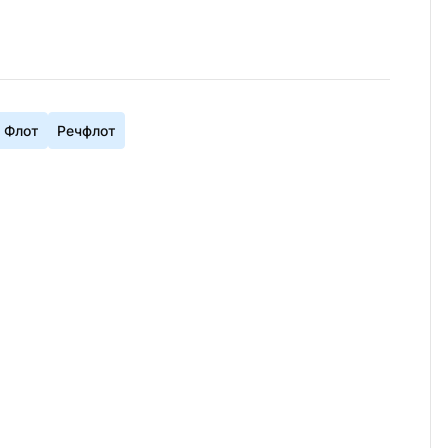
Флот
Речфлот