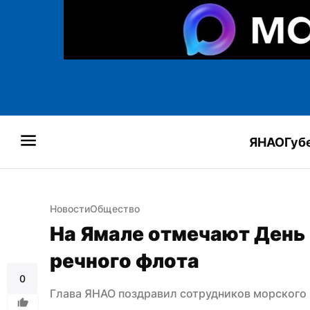
ЯНАО
Губ
Новости
Общество
На Ямале отмечают День 
речного флота
0
Глава ЯНАО поздравил сотрудников морского 