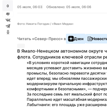
0
05 июля, 06:03
Обновлено: 05 июля, 06:06
Фото: Никита Погодин / «Ямал-Медиа»
Читать «Север-Пресс» в
Дзен
Новост
В Ямало-Ненецком автономном округе че
флота. Сотрудников ключевой отрасли р
«В условиях короткой навигации сотрудни
месяцев успевают доставить жизненно ва
промыслы, безопасно перевезти десятки 
идет вперед: мы обновляем пассажирский
модернизируем причальную инфраструкту
комфортными и безопасными», — подчер
За последние семь лет ямальский флот п
Параллельно идет масштабная модерниза
Лабытнанги: его площадь уже расширена 