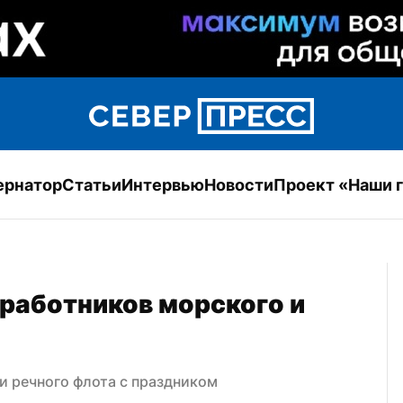
ернатор
Статьи
Интервью
Новости
Проект «Наши 
работников морского и 
и речного флота с праздником