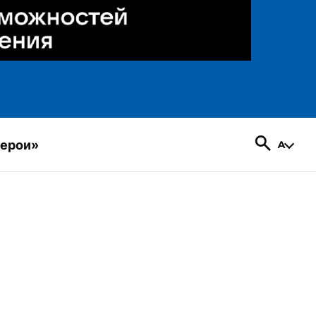
герои»