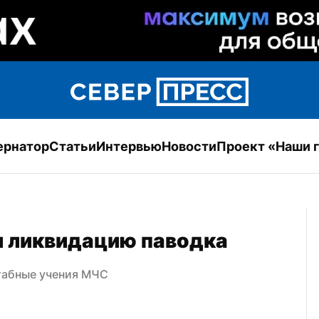
ернатор
Статьи
Интервью
Новости
Проект «Наши 
и ликвидацию паводка
табные учения МЧС