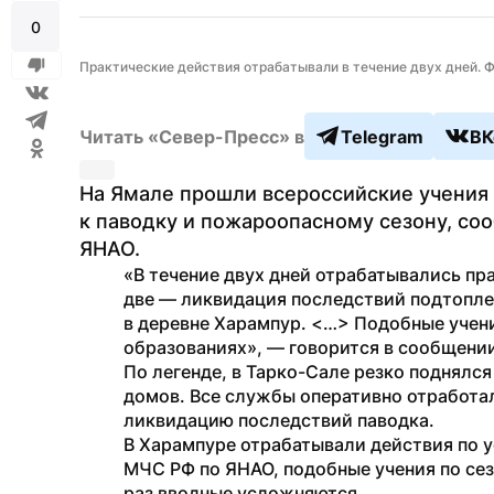
0
Практические действия отрабатывали в течение двух дней. 
Читать «Север-Пресс» в
Telegram
ВК
На Ямале прошли всероссийские учения 
к паводку и пожароопасному сезону, со
ЯНАО.
«В течение двух дней отрабатывались пр
две — ликвидация последствий подтоплен
в деревне Харампур. <…> Подобные учени
образованиях», — говорится в сообщени
По легенде, в Тарко-Сале резко поднялс
домов. Все службы оперативно отработал
ликвидацию последствий паводка.
В Харампуре отрабатывали действия по ус
МЧС РФ по ЯНАО, подобные учения по се
раз вводные усложняются.