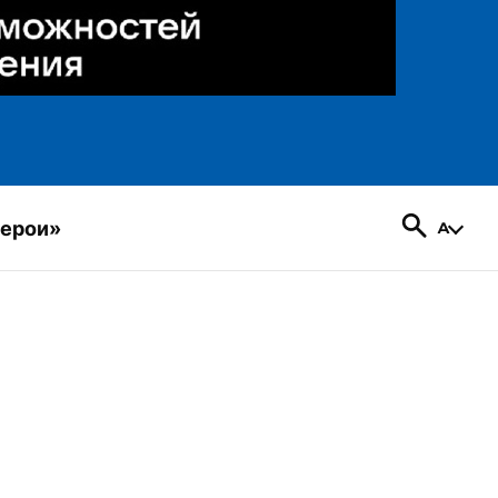
герои»