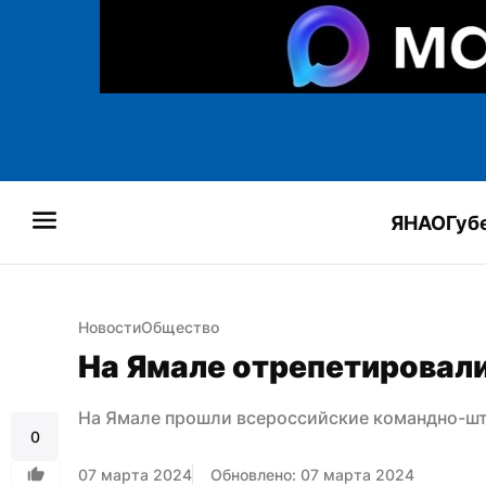
ЯНАО
Губ
Новости
Общество
На Ямале отрепетировал
На Ямале прошли всероссийские командно-ш
0
07 марта 2024
Обновлено: 07 марта 2024