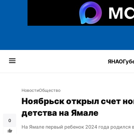
ЯНАО
Губ
Новости
Общество
Ноябрьск открыл счет но
детства на Ямале
0
На Ямале первый ребенок 2024 года родился 