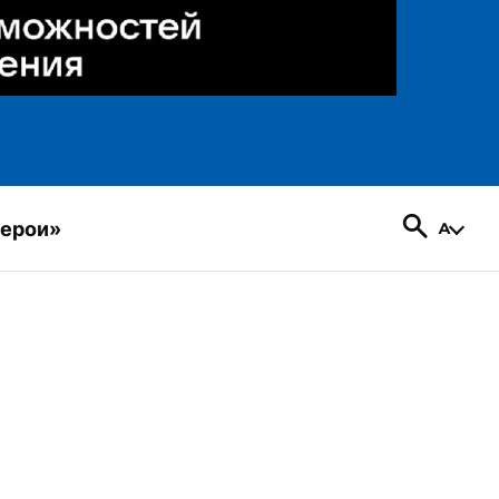
герои»