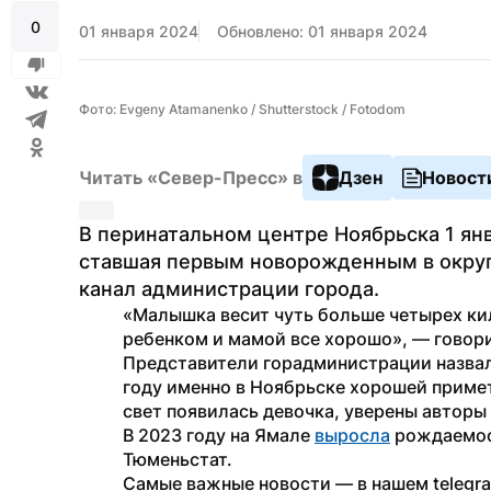
0
01 января 2024
Обновлено: 01 января 2024
Фото: Evgeny Atamanenko / Shutterstock / Fotodom
Читать «Север-Пресс» в
Дзен
Новост
В перинатальном центре Ноябрьска 1 янва
ставшая первым новорожденным в округе
канал администрации города.
«Малышка весит чуть больше четырех кил
ребенком и мамой все хорошо», — говори
Представители горадминистрации назвал
году именно в Ноябрьске хорошей примето
свет появилась девочка, уверены авторы 
В 2023 году на Ямале 
выросла
 рождаемос
Тюменьстат.
Самые важные новости — в нашем telegr