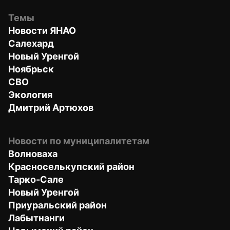
Темы
Новости ЯНАО
Салехард
Новый Уренгой
Ноябрьск
СВО
Экология
Дмитрий Артюхов
Новости по муниципалитетам
Волноваха
Красноселькупский район
Тарко-Сале
Новый Уренгой
Приуральский район
Лабытнанги