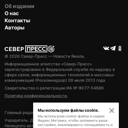
Об издании
О нас
Контакты
Авторы
© 
2026
 Север-Пресс — Новости Ямала.
Информационное агентство «Север-Пресс» 
зарегистрировано в Федеральной службе по надзору в 
сфере связи, информационных технологий и массовых 
коммуникаций (Роскомнадзор) 09 июля 2013 года
Свидетельство о регистрации ИА № ФС77-54686
Политика конфиденциальности.
Мы используем файлы cookie.
Главный редактор — А.Л. Поздеев
Мы используем cookie-файлы и сервис
Учредитель: Департамент внутренней политики Ямало-
Яндекс.Метрика, чтобы запомнить ваши
настройки, анализировать посещаемость и
Ненецкого автономного округа