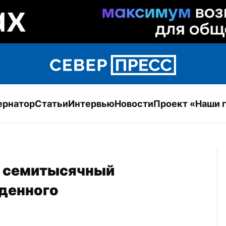
ернатор
Статьи
Интервью
Новости
Проект «Наши 
 семитысячный 
денного