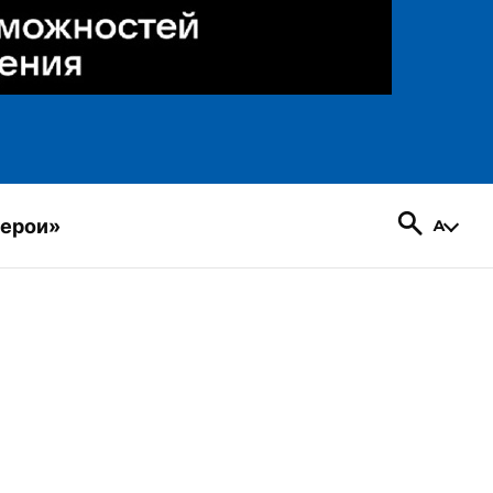
герои»