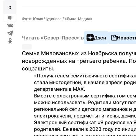
0
Фото: Юлия Чудинова / «Ямал-Медиа»
Читать «Север-Пресс» в
Дзен
Новост
Семья Миловановых из Ноябрьска получ
новорожденных на третьего ребенка. По
соцзащиты.
«Получателем семитысячного сертификат
стала многодетной, в начале апреля роди
департамента в MAX.
Вместе с электронным сертификатом семье
можно использовать. Родители могут потр
региональной сети детских магазинов и д
электрокачели, предметы гигиены, деми
Электронный сертификат «Я родился на 
родителей. Ее ввели в 2023 году по иниц
положена семьям, в которых родился вто