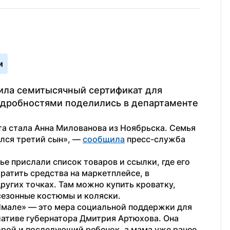
и
ила семитысячный сертификат для 
дробностями поделились в департаменте 
а стала Анна Милованова из Ноябрьска. Семья 
лся третий сын», — 
сообщила
 пресс-служба 
 прислали список товаров и ссылки, где его 
атить средства на маркетплейсе, в 
ругих точках. Там можно купить кроватку, 
сезонные костюмы и коляски.
Ямале» — это мера социальной поддержки для 
иативе губернатора Дмитрия Артюхова. Она 
рой и последующий ребенок, а мама уже ранее 