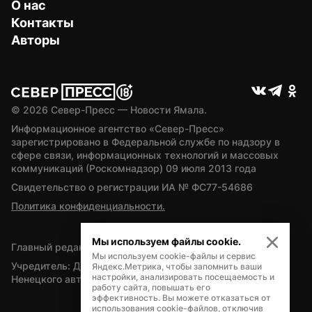
О нас
Контакты
Авторы
© 
2026
 Север-Пресс — Новости Ямала.
Информационное агентство «Север-Пресс» 
зарегистрировано в Федеральной службе по надзору в 
сфере связи, информационных технологий и массовых 
коммуникаций (Роскомнадзор) 09 июля 2013 года
Свидетельство о регистрации ИА № ФС77-54686
Политика конфиденциальности.
Мы используем файлы cookie.
Главный редактор — А.Л. Поздеев
Мы используем cookie-файлы и сервис
Учредитель: Департамент внутренней политики Ямало-
Яндекс.Метрика, чтобы запомнить ваши
настройки, анализировать посещаемость и
Ненецкого автономного округа
работу сайта, повышать его
эффективность. Вы можете отказаться от
использования cookie-файлов, отключив