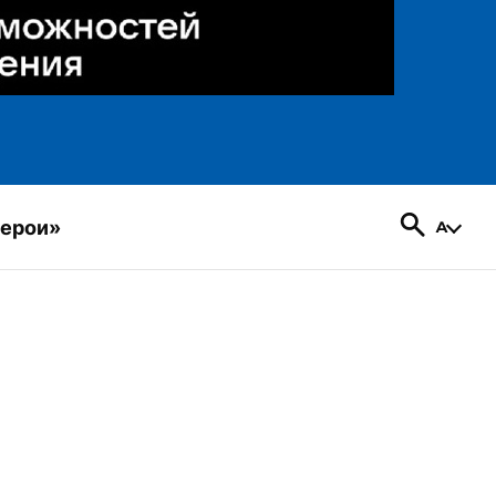
герои»