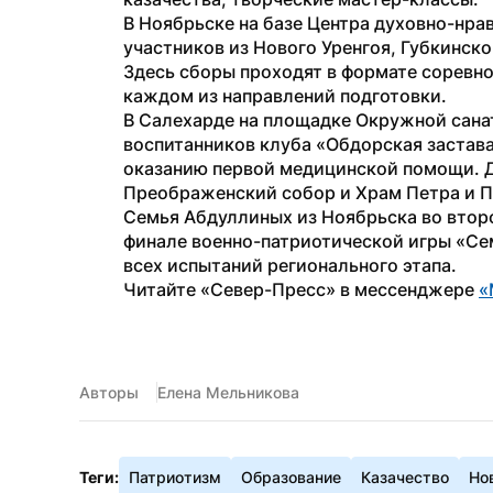
В Ноябрьске на базе Центра духовно-нра
участников из Нового Уренгоя, Губкинско
Здесь сборы проходят в формате соревнов
каждом из направлений подготовки.
В Салехарде на площадке Окружной санат
воспитанников клуба «Обдорская застава
оказанию первой медицинской помощи. Д
Преображенский собор и Храм Петра и П
Семья Абдуллиных из Ноябрьска во второ
финале военно-патриотической игры «Сем
всех испытаний регионального этапа.
Читайте «Север-Пресс» в мессенджере 
«
Авторы
Елена Мельникова
Теги:
Патриотизм
Образование
Казачество
Но