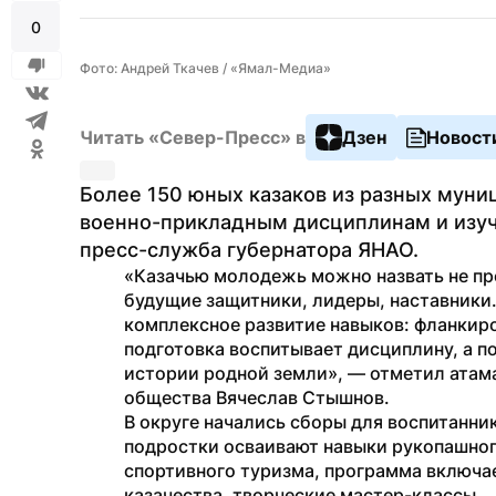
0
Фото: Андрей Ткачев / «Ямал-Медиа»
Читать «Север-Пресс» в
Дзен
Новост
Более 150 юных казаков из разных муниц
военно-прикладным дисциплинам и изуч
пресс-служба губернатора ЯНАО.
«Казачью молодежь можно назвать не про
будущие защитники, лидеры, наставники.
комплексное развитие навыков: фланкиро
подготовка воспитывает дисциплину, а п
истории родной земли», — отметил атама
общества Вячеслав Стышнов.
В округе начались сборы для воспитанни
подростки осваивают навыки рукопашного
спортивного туризма, программа включае
казачества, творческие мастер-классы.