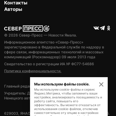
Контакты
Авторы
© 
2026
 Север-Пресс — Новости Ямала.
Информационное агентство «Север-Пресс» 
зарегистрировано в Федеральной службе по надзору в 
сфере связи, информационных технологий и массовых 
коммуникаций (Роскомнадзор) 09 июля 2013 года
Свидетельство о регистрации ИА № ФС77-54686
Политика конфиденциальности.
Мы используем файлы cookie.
Главный редактор — А.Л. Поздеев
Мы используем cookie-файлы и сервис
Учредитель: Департамент внутренней политики Ямало-
Яндекс.Метрика, чтобы запомнить ваши
настройки, анализировать посещаемость и
Ненецкого автономного округа
работу сайта, повышать его
эффективность. Вы можете отказаться от
использования cookie-файлов, отключив
самостоятельно эту опцию в настройках
629003, ЯНАО, Салехард, мкр. Богдана Кнунянца, д.1, каб. 