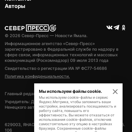
Авторы
© 
2026
 Север-Пресс — Новости Ямала.
Информационное агентство «Север-Пресс» 
зарегистрировано в Федеральной службе по надзору в 
сфере связи, информационных технологий и массовых 
коммуникаций (Роскомнадзор) 09 июля 2013 года
Свидетельство о регистрации ИА № ФС77-54686
Политика конфиденциальности.
Мы используем файлы cookie.
Главный редактор — А.Л. Поздеев
Мы используем cookie-файлы и сервис
Учредитель: Департамент внутренней политики Ямало-
Яндекс.Метрика, чтобы запомнить ваши
настройки, анализировать посещаемость и
Ненецкого автономного округа
работу сайта, повышать его
эффективность. Вы можете отказаться от
использования cookie-файлов, отключив
самостоятельно эту опцию в настройках
629003, ЯНАО, Салехард, мкр. Богдана Кнунянца, д.1, каб. 
браузера. Сохраненные cookie-файлы
106