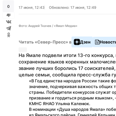
0
17 июня, 12:43
Обновлено: 17 июня, 12:49
Фото: Андрей Ткачев / «Ямал-Медиа»
Читать «Север-Пресс» в
Дзен
Новост
На Ямале подвели итоги 13-го конкурса,
сохранение языков коренных малочислен
звание лучших боролись 17 соискателей, 
целые семьи, сообщила пресс-служба гу
«В Год единства народов России такие ф
значение, подчеркивая важность общих т
страны. Победители конкурсов служат о
призвание и гордиться родным языком», 
КМНС ЯНАО Ульяна Каленюк.
В номинации «Душа народов Ямала» побе
из Ямальского района, Геннадий Кельчин 