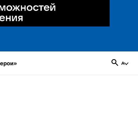
герои»