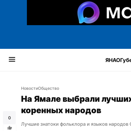
ЯНАО
Губ
Новости
Общество
На Ямале выбрали лучших
коренных народов
0
Лучшие знатоки фольклора и языков народов 