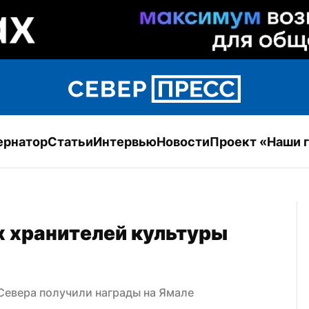
ернатор
Статьи
Интервью
Новости
Проект «Наши 
 хранителей культуры 
Севера получили награды на Ямале