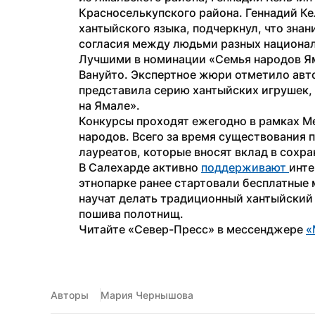
Красноселькупского района. Геннадий Ке
хантыйского языка, подчеркнул, что знан
согласия между людьми разных национа
Лучшими в номинации «Семья народов Ям
Вануйто. Экспертное жюри отметило авто
представила серию хантыйских игрушек, 
на Ямале».
Конкурсы проходят ежегодно в рамках М
народов. Всего за время существования п
лауреатов, которые вносят вклад в сохр
В Салехарде активно 
поддерживают 
инте
этнопарке ранее стартовали бесплатные 
научат делать традиционный хантыйский 
пошива полотнищ.
Читайте «Север-Пресс» в мессенджере 
«
Авторы
Мария Чернышова