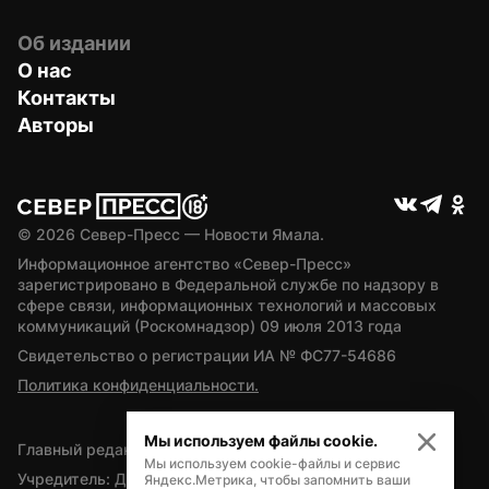
Об издании
О нас
Контакты
Авторы
© 
2026
 Север-Пресс — Новости Ямала.
Информационное агентство «Север-Пресс» 
зарегистрировано в Федеральной службе по надзору в 
сфере связи, информационных технологий и массовых 
коммуникаций (Роскомнадзор) 09 июля 2013 года
Свидетельство о регистрации ИА № ФС77-54686
Политика конфиденциальности.
Мы используем файлы cookie.
Главный редактор — А.Л. Поздеев
Мы используем cookie-файлы и сервис
Учредитель: Департамент внутренней политики Ямало-
Яндекс.Метрика, чтобы запомнить ваши