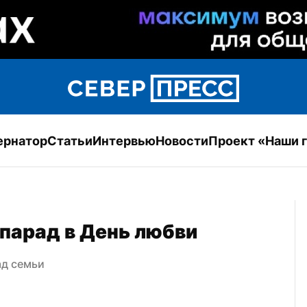
ернатор
Статьи
Интервью
Новости
Проект «Наши 
парад в День любви
ад семьи