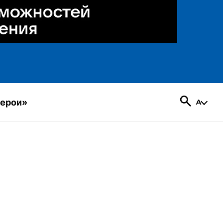
герои»