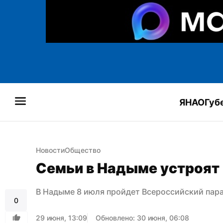
ЯНАО
Губ
Новости
Общество
Семьи в Надыме устроят 
В Надыме 8 июля пройдет Всероссийский пар
0
29 июня, 13:09
Обновлено: 30 июня, 06:08