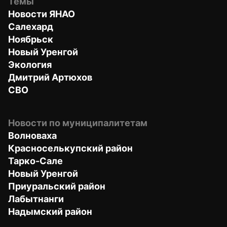
Темы
Новости ЯНАО
Салехард
Ноябрьск
Новый Уренгой
Экология
Дмитрий Артюхов
СВО
Новости по муниципалитетам
Волноваха
Красноселькупский район
Тарко-Сале
Новый Уренгой
Приуральский район
Лабытнанги
Надымский район