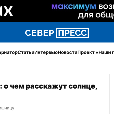
ернатор
Статьи
Интервью
Новости
Проект «Наши 
 о чем расскажут солнце, 
рошницу