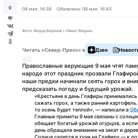
0
08 мая, 16:38
Обновлено: 08 мая, 16:43
Фото: Федор Воронов / «Ямал-Медиа»
Читать «Север-Пресс» в
Дзен
Новост
Православные верующие 9 мая чтят памя
народе этот праздник прозвали Глафирой
наши предки начинали сеять горох и вни
предсказать погоду и будущий урожай.
«Крестьяне в день Глафиры принимались з
сажать горох, а также ранний картофель.
то осень будет теплой», — написали в 
Об
Главные приметы 9 мая связаны с солнцем
обещает богатый урожай огурцов, а если 
день обращали внимание на закат и деревь
Солнце садится в тучи на Глафиру — к дож