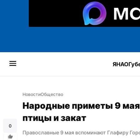
ЯНАО
Губ
Новости
Общество
Народные приметы 9 мая:
птицы и закат
0
Православные 9 мая вспоминают Глафиру Го