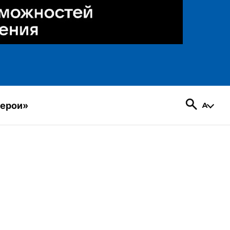
герои»