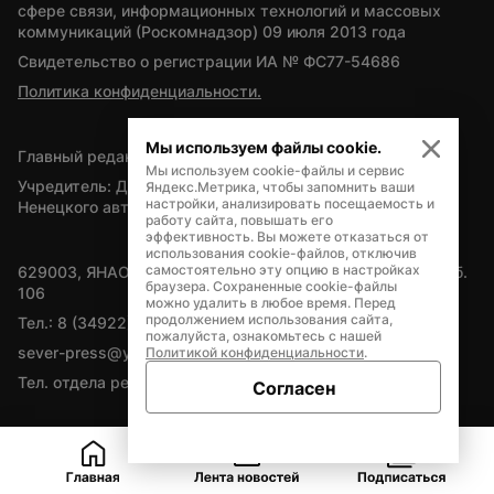
сфере связи, информационных технологий и массовых 
коммуникаций (Роскомнадзор) 09 июля 2013 года
Свидетельство о регистрации ИА № ФС77-54686
Политика конфиденциальности.
Мы используем файлы cookie.
Главный редактор — А.Л. Поздеев
Мы используем cookie-файлы и сервис
Учредитель: Департамент внутренней политики Ямало-
Яндекс.Метрика, чтобы запомнить ваши
настройки, анализировать посещаемость и
Ненецкого автономного округа
работу сайта, повышать его
эффективность. Вы можете отказаться от
использования cookie-файлов, отключив
самостоятельно эту опцию в настройках
629003, ЯНАО, Салехард, мкр. Богдана Кнунянца, д.1, каб. 
браузера. Сохраненные cookie-файлы
106
можно удалить в любое время. Перед
продолжением использования сайта,
Тел.: 8 (34922) 71262
пожалуйста, ознакомьтесь с нашей
sever-press@yamal-media.ru
Политикой конфиденциальности
.
Тел. отдела рекламы: 8 (34922) 42728
Согласен