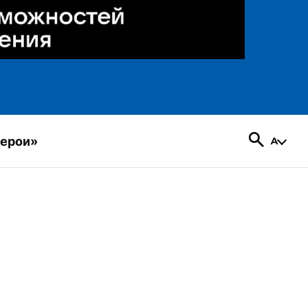
герои»