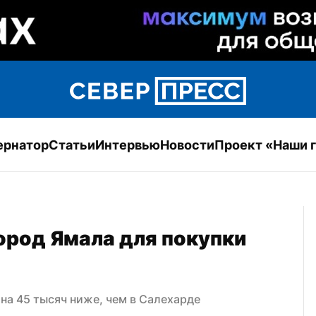
ернатор
Статьи
Интервью
Новости
Проект «Наши 
род Ямала для покупки 
 на 45 тысяч ниже, чем в Салехарде