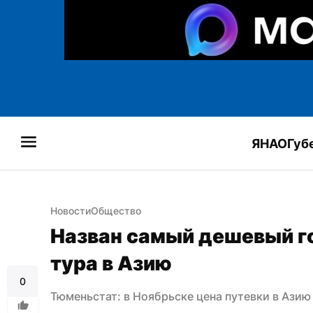
ЯНАО
Губ
Новости
Общество
Назван самый дешевый го
тура в Азию
0
Тюменьстат: в Ноябрьске цена путевки в Азию