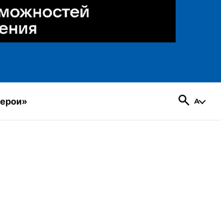
герои»