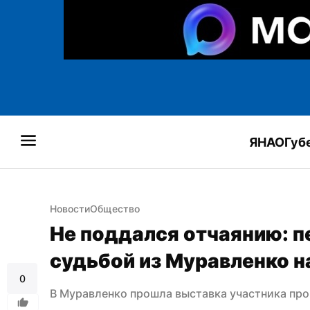
ЯНАО
Губ
Новости
Общество
Не поддался отчаянию: п
судьбой из Муравленко н
0
В Муравленко прошла выставка участника пр