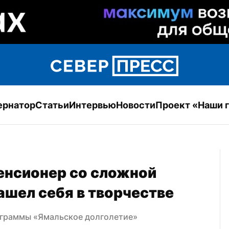
ернатор
Статьи
Интервью
Новости
Проект «Наши 
енсионер со сложной 
ашел себя в творчестве
ограммы «Ямальское долголетие»