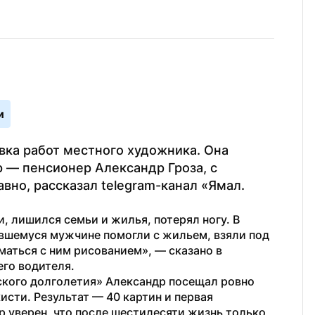
и
ка работ местного художника. Она 
 — пенсионер Александр Гроза, с 
но, рассказал telegram-канал «Ямал. 
 лишился семьи и жилья, потерял ногу. В 
вшемуся мужчине помогли с жильем, взяли под 
опеку. Одна из соцработников стала заниматься с ним рисованием», — сказано в 
го водителя.
кого долголетия» Александр посещал ровно 
исти. Результат — 40 картин и первая 
 уверен, что после шестидесяти жизнь только 