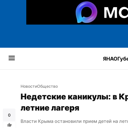
ЯНАО
Губ
Новости
Общество
Недетские каникулы: в К
летние лагеря
0
Власти Крыма остановили прием детей на лет