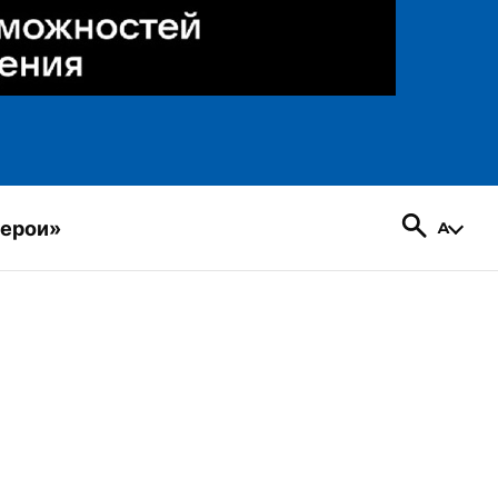
герои»