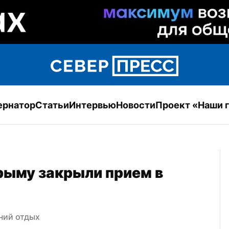
ернатор
Статьи
Интервью
Новости
Проект «Наши 
рыму закрыли прием в 
ний отдых