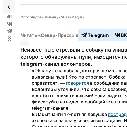
0
Фото: Андрей Ткачев / «Ямал-Медиа»
Читать «Север-Пресс» в
Telegram
ВК
Неизвестные стреляли в собаку на улица
которого обнаружены пули, находится п
telegram-канал волонтеров.
«Обнаружена собака, которая не могла вст
выявлены пули! Кто-то стреляет! Собака п
справится», — 
говорится
 в сообщении п
Волонтеры уточнили, что собака безобидн
всех быть внимательными! Если видите, ч
фиксируйте на видео и сообщайте в полиц
telegram-канале.
В Лабытнанги 17-летняя девушка 
пострад
экспертиза нашла у северянки ссадины. 
Самые важные новости — в нашем telegr