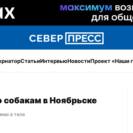
ернатор
Статьи
Интервью
Новости
Проект «Наши 
 собакам в Ноябрьске
ями в теле