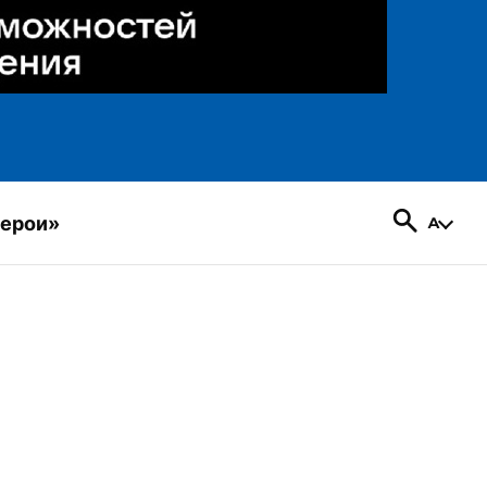
герои»