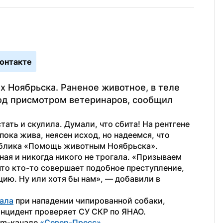
онтакте
х Ноябрьска. Раненое животное, в теле 
од присмотром ветеринаров, сообщил 
ать и скулила. Думали, что сбита! На рентгене 
ока жива, неясен исход, но надеемся, что 
аблика «Помощь животным Ноябрьска».
ая и никогда никого не трогала. «Призываем 
то кто-то совершает подобное преступление, 
ию. Ну или хотя бы нам», — добавили в 
ала
 при нападении чипированной собаки, 
Инцидент проверяет СУ СКР по ЯНАО.
am-канале 
«Север-Пресс»
.