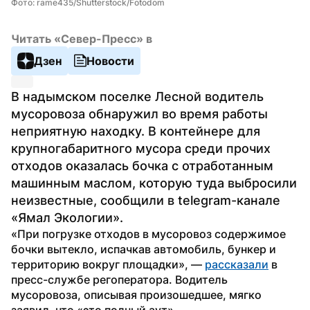
Фото: rame435/Shutterstock/Fotodom
Читать «Север-Пресс» в
Дзен
Новости
В надымском поселке Лесной водитель 
мусоровоза обнаружил во время работы 
неприятную находку. В контейнере для 
крупногабаритного мусора среди прочих 
отходов оказалась бочка с отработанным 
машинным маслом, которую туда выбросили 
неизвестные, сообщили в telegram-канале 
«Ямал Экологии».
«При погрузке отходов в мусоровоз содержимое 
бочки вытекло, испачкав автомобиль, бункер и 
территорию вокруг площадки», — 
рассказали
 в 
пресс-службе регоператора. Водитель 
мусоровоза, описывая произошедшее, мягко 
заявил, что «это полный аут».