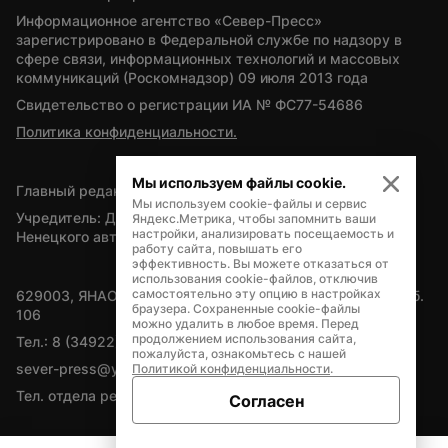
Информационное агентство «Север-Пресс» 
зарегистрировано в Федеральной службе по надзору в 
сфере связи, информационных технологий и массовых 
коммуникаций (Роскомнадзор) 09 июля 2013 года
Свидетельство о регистрации ИА № ФС77-54686
Политика конфиденциальности.
Мы используем файлы cookie.
Главный редактор — А.Л. Поздеев
Мы используем cookie-файлы и сервис
Учредитель: Департамент внутренней политики Ямало-
Яндекс.Метрика, чтобы запомнить ваши
настройки, анализировать посещаемость и
Ненецкого автономного округа
работу сайта, повышать его
эффективность. Вы можете отказаться от
использования cookie-файлов, отключив
самостоятельно эту опцию в настройках
629003, ЯНАО, Салехард, мкр. Богдана Кнунянца, д.1, каб. 
браузера. Сохраненные cookie-файлы
106
можно удалить в любое время. Перед
продолжением использования сайта,
Тел.: 8 (34922) 71262
пожалуйста, ознакомьтесь с нашей
sever-press@yamal-media.ru
Политикой конфиденциальности
.
Тел. отдела рекламы: 8 (34922) 42728
Согласен