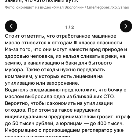
Фото: скриншот из видео «Ямал Экологии» / t.me/regoper_tko_yanao
Фо
1
 / 
2
Стоит отметить, что отработанное машинное 
масло относится к отходам III класса опасности. 
Из-за того, что они могут нанести вред природе и 
здоровью человека, их нельзя сливать в реки, на 
землю, в канализацию и баки для бытового 
мусора. Такие отходы нужно передавать 
компаниям, у которых есть лицензия на 
утилизацию или захоронение.
Водитель спецмашины предположил, что бочку с 
маслом выбросила одна из ближайших СТО. 
Вероятно, чтобы сэкономить на утилизации 
отходов. При этом за такое нарушение 
индивидуальным предпринимателям грозит штраф 
до 50 тысяч рублей, а юрлицам — до 400 тысяч. 
Информацию о произошедшем регоператор уже 
передал в администрацию.