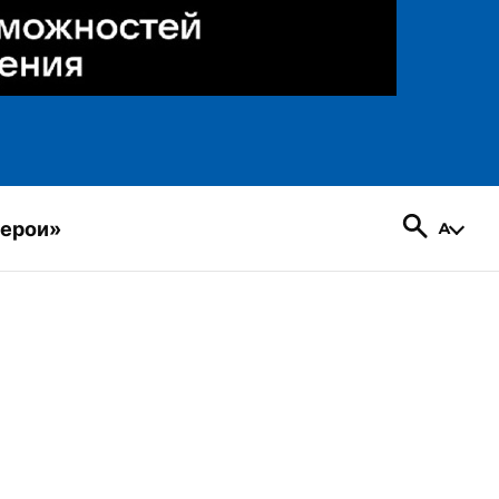
герои»