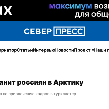
ернатор
Статьи
Интервью
Новости
Проект «Наши 
нит россиян в Арктику
в по привлечению кадров в туркластер