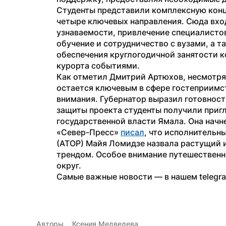
Студенты представили комплексную кон
четыре ключевых направления. Сюда вхо
узнаваемости, привлечение специалистов
обучение и сотрудничество с вузами, а т
обеспечения круглогодичной занятости к
курорта событиями.
Как отметил Дмитрий Артюхов, несмотря 
остается ключевым в сфере гостеприимст
внимания. Губернатор выразил готовност
защиты проекта студенты получили пригл
государственной власти Ямала. Она начн
«Север-Пресс» 
писал
, что исполнительн
(АТОР) Майя Ломидзе назвала растущий и
трендом. Особое внимание путешественн
округ.
Самые важные новости — в нашем telegr
Авторы
Ксения Медведева