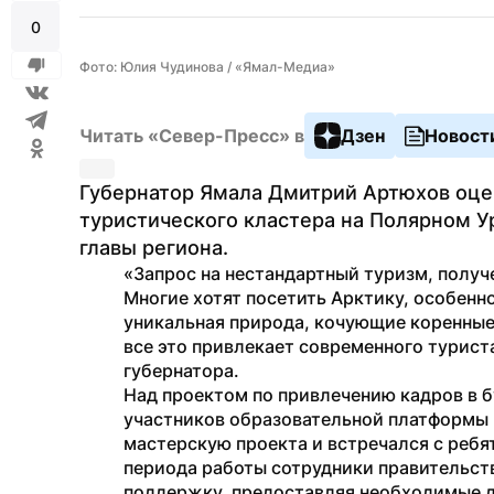
0
Фото: Юлия Чудинова / «Ямал-Медиа»
Читать «Север-Пресс» в
Дзен
Новост
Губернатор Ямала Дмитрий Артюхов оцен
туристического кластера на Полярном У
главы региона.
«Запрос на нестандартный туризм, получе
Многие хотят посетить Арктику, особенно 
уникальная природа, кочующие коренные
все это привлекает современного туриста
губернатора.
Над проектом по привлечению кадров в б
участников образовательной платформы «
мастерскую проекта и встречался с ребят
периода работы сотрудники правительст
поддержку, предоставляя необходимые д