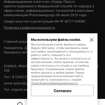
Информационное агентство «Север-Пресс» 
зарегистрировано в Федеральной службе по надзору в 
сфере связи, информационных технологий и массовых 
коммуникаций (Роскомнадзор) 09 июля 2013 года
Свидетельство о регистрации ИА № ФС77-54686
Политика конфиденциальности.
Мы используем файлы cookie.
Главный редактор — А.Л. Поздеев
Мы используем cookie-файлы и сервис
Учредитель: Департамент внутренней политики Ямало-
Яндекс.Метрика, чтобы запомнить ваши
настройки, анализировать посещаемость и
Ненецкого автономного округа
работу сайта, повышать его
эффективность. Вы можете отказаться от
использования cookie-файлов, отключив
самостоятельно эту опцию в настройках
629003, ЯНАО, Салехард, мкр. Богдана Кнунянца, д.1, каб. 
браузера. Сохраненные cookie-файлы
106
можно удалить в любое время. Перед
продолжением использования сайта,
Тел.: 8 (34922) 71262
пожалуйста, ознакомьтесь с нашей
sever-press@yamal-media.ru
Политикой конфиденциальности
.
Тел. отдела рекламы: 8 (34922) 42728
Согласен