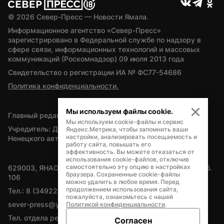
© 
2026
 Север-Пресс — Новости Ямала.
Информационное агентство «Север-Пресс» 
зарегистрировано в Федеральной службе по надзору в 
сфере связи, информационных технологий и массовых 
коммуникаций (Роскомнадзор) 09 июля 2013 года
Свидетельство о регистрации ИА № ФС77-54686
Политика конфиденциальности.
Мы используем файлы cookie.
Главный редактор — А.Л. Поздеев
Мы используем cookie-файлы и сервис
Учредитель: Департамент внутренней политики Ямало-
Яндекс.Метрика, чтобы запомнить ваши
настройки, анализировать посещаемость и
Ненецкого автономного округа
работу сайта, повышать его
эффективность. Вы можете отказаться от
использования cookie-файлов, отключив
самостоятельно эту опцию в настройках
629003, ЯНАО, Салехард, мкр. Богдана Кнунянца, д.1, каб. 
браузера. Сохраненные cookie-файлы
106
можно удалить в любое время. Перед
продолжением использования сайта,
Тел.: 8 (34922) 71262
пожалуйста, ознакомьтесь с нашей
sever-press@yamal-media.ru
Политикой конфиденциальности
.
Тел. отдела рекламы: 8 (34922) 42728
Согласен