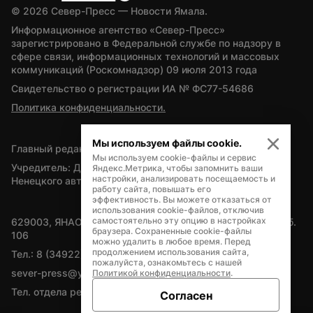
© 
2026
 Север-Пресс — Новости Ямала.
Информационное агентство «Север-Пресс» 
зарегистрировано в Федеральной службе по надзору в 
сфере связи, информационных технологий и массовых 
коммуникаций (Роскомнадзор) 09 июля 2013 года
Свидетельство о регистрации ИА № ФС77-54686
Политика конфиденциальности.
Мы используем файлы cookie.
Главный редактор — А.Л. Поздеев
Мы используем cookie-файлы и сервис
Учредитель: Департамент внутренней политики Ямало-
Яндекс.Метрика, чтобы запомнить ваши
настройки, анализировать посещаемость и
Ненецкого автономного округа
работу сайта, повышать его
эффективность. Вы можете отказаться от
использования cookie-файлов, отключив
самостоятельно эту опцию в настройках
629003, ЯНАО, Салехард, мкр. Богдана Кнунянца, д.1, каб. 
браузера. Сохраненные cookie-файлы
106
можно удалить в любое время. Перед
продолжением использования сайта,
Тел.: 8 (34922) 71262
пожалуйста, ознакомьтесь с нашей
sever-press@yamal-media.ru
Политикой конфиденциальности
.
Тел. отдела рекламы: 8 (34922) 42728
Согласен